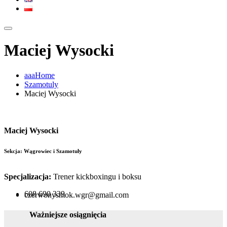
Maciej Wysocki
aaaHome
Szamotuly
Maciej Wysocki
Maciej Wysocki
Sekcja: Wągrowiec i Szamotuły
Specjalizacja:
Trener kickboxingu i boksu
608 690 339
czerwonysmok.wgr@gmail.com
Ważniejsze osiągnięcia