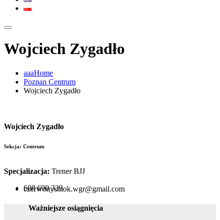
Wojciech Zygadło
aaaHome
Poznan Centrum
Wojciech Zygadło
Wojciech Zygadło
Sekcja: Centrum
Specjalizacja:
Trener BJJ
608 690 339
czerwonysmok.wgr@gmail.com
Ważniejsze osiągnięcia