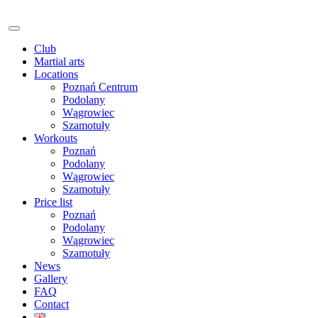
Club
Martial arts
Locations
Poznań Centrum
Podolany
Wągrowiec
Szamotuły
Workouts
Poznań
Podolany
Wągrowiec
Szamotuły
Price list
Poznań
Podolany
Wągrowiec
Szamotuły
News
Gallery
FAQ
Contact